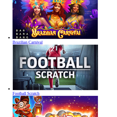
Brazilian Carnival
Football Scratch