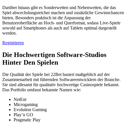
Darüber hinaus gibt es Sonderwetten und Nebenwetten, die das
Spiel abwechslungsreicher machen und zusätzliche Gewinnchancen
bieten. Besonders praktisch ist die Anpassung der
Benutzeroberfläche an Hoch- und Querformat, sodass Live-Spiele
sowohl auf Smartphones als auch auf Tablets optimal dargestellt
werden.
Registrieren
Die Hochwertigen Software-Studios
Hinter Den Spielen
Die Qualität der Spiele bei 22Bet basiert maßgeblich auf der
Zusammenarbeit mit führenden Softwareentwicklern der Branche.
Sie sind allesamt für qualitativ hochwertige Casinospiele bekannt.
Das Portfolio umfasst bekannte Namen wie:
NetEnt
Microgaming
Evolution Gaming
Play’n GO
Pragmatic Play