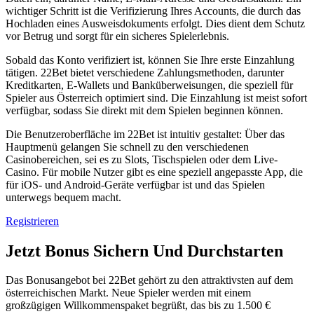
wichtiger Schritt ist die Verifizierung Ihres Accounts, die durch das
Hochladen eines Ausweisdokuments erfolgt. Dies dient dem Schutz
vor Betrug und sorgt für ein sicheres Spielerlebnis.
Sobald das Konto verifiziert ist, können Sie Ihre erste Einzahlung
tätigen. 22Bet bietet verschiedene Zahlungsmethoden, darunter
Kreditkarten, E-Wallets und Banküberweisungen, die speziell für
Spieler aus Österreich optimiert sind. Die Einzahlung ist meist sofort
verfügbar, sodass Sie direkt mit dem Spielen beginnen können.
Die Benutzeroberfläche im 22Bet ist intuitiv gestaltet: Über das
Hauptmenü gelangen Sie schnell zu den verschiedenen
Casinobereichen, sei es zu Slots, Tischspielen oder dem Live-
Casino. Für mobile Nutzer gibt es eine speziell angepasste App, die
für iOS- und Android-Geräte verfügbar ist und das Spielen
unterwegs bequem macht.
Registrieren
Jetzt Bonus Sichern Und Durchstarten
Das Bonusangebot bei 22Bet gehört zu den attraktivsten auf dem
österreichischen Markt. Neue Spieler werden mit einem
großzügigen Willkommenspaket begrüßt, das bis zu 1.500 €