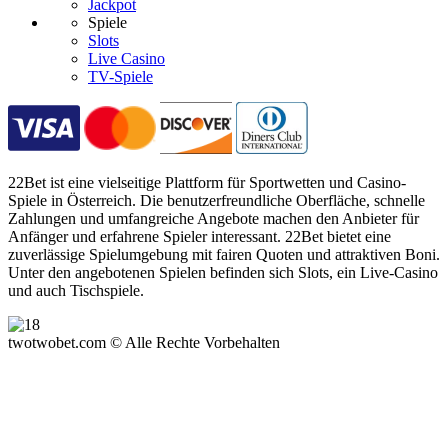
Jackpot
Spiele
Slots
Live Casino
TV-Spiele
22Bet ist eine vielseitige Plattform für Sportwetten und Casino-
Spiele in Österreich. Die benutzerfreundliche Oberfläche, schnelle
Zahlungen und umfangreiche Angebote machen den Anbieter für
Anfänger und erfahrene Spieler interessant. 22Bet bietet eine
zuverlässige Spielumgebung mit fairen Quoten und attraktiven Boni.
Unter den angebotenen Spielen befinden sich Slots, ein Live-Casino
und auch Tischspiele.
twotwobet.com © Alle Rechte Vorbehalten