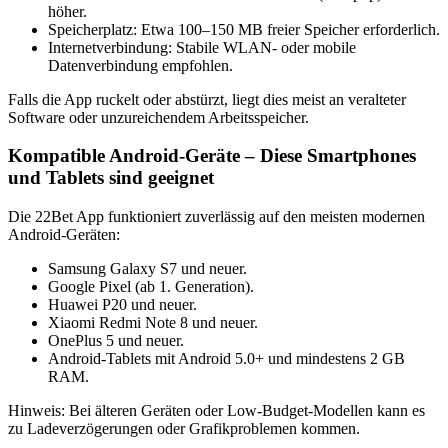
höher.
Speicherplatz: Etwa 100–150 MB freier Speicher erforderlich.
Internetverbindung: Stabile WLAN- oder mobile
Datenverbindung empfohlen.
Falls die App ruckelt oder abstürzt, liegt dies meist an veralteter
Software oder unzureichendem Arbeitsspeicher.
Kompatible Android-Geräte – Diese Smartphones
und Tablets sind geeignet
Die 22Bet App funktioniert zuverlässig auf den meisten modernen
Android-Geräten:
Samsung Galaxy S7 und neuer.
Google Pixel (ab 1. Generation).
Huawei P20 und neuer.
Xiaomi Redmi Note 8 und neuer.
OnePlus 5 und neuer.
Android-Tablets mit Android 5.0+ und mindestens 2 GB
RAM.
Hinweis: Bei älteren Geräten oder Low-Budget-Modellen kann es
zu Ladeverzögerungen oder Grafikproblemen kommen.