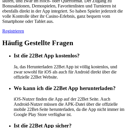
laufen, und zwar im Hoch- oder Querformat. Der Zugang zu
Bonusaktionen, Demospielen, Favoritenlisten und Turnieren ist
ebenfalls direkt in der App integriert. So haben Spieler jederzeit die
volle Kontrolle über ihr Casino-Erlebnis, ganz bequem vom
Smartphone oder Tablet aus.
Registrieren
Häufig Gestellte Fragen
Ist die 22Bet App kostenlos?
Ja, das Herunterladen 22Bet App ist völlig kostenlos, und
zwar sowohl für iOS als auch für Android direkt über die
offizielle 22Bet Website.
Wo kann ich die 22Bet App herunterladen?
iOS-Nutzer finden die App auf der 22Bet Seite. Auch
Android-Nutzer müssen die APK-Datei über die offizielle
mobile 22Bet-Seite herunterladen, da die App nicht immer im
Google Play Store verfügbar ist.
Ist die 22Bet App sicher?